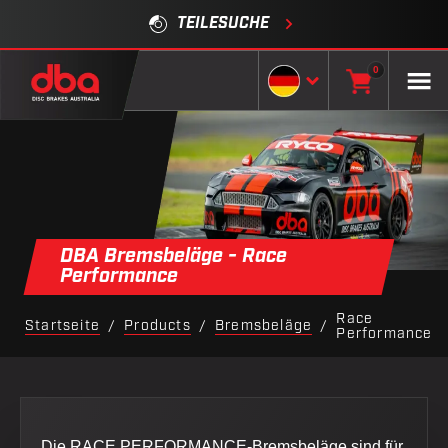
TEILESUCHE
0
DBA Bremsbeläge - Race
Performance
Race
Startseite
Products
Bremsbeläge
/
/
/
Performance
Die RACE PERFORMANCE-Bremsbeläge sind für