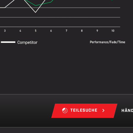
TEILESUCHE
HÄND